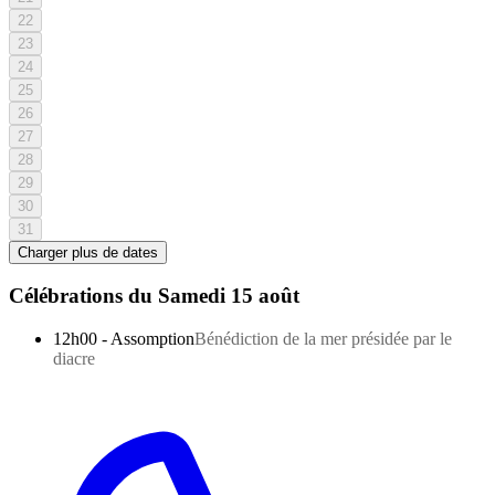
22
23
24
25
26
27
28
29
30
31
Charger plus de dates
Célébrations du
Samedi 15 août
12h00
-
Assomption
Bénédiction de la mer présidée par le
diacre