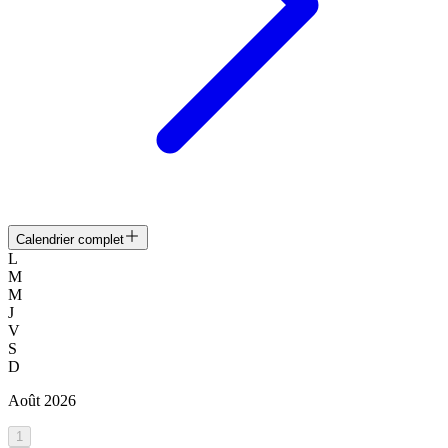
Calendrier complet
L
M
M
J
V
S
D
Août
2026
1