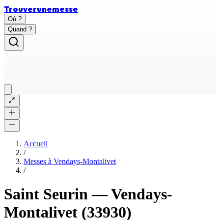
Trouver
une
messe
Où ?
Quand ?
Accueil
/
Messes à
Vendays-Montalivet
/
Saint Seurin
—
Vendays-
Montalivet
(33930)