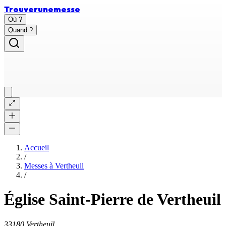
Trouver
une
messe
Où ?
Quand ?
Accueil
/
Messes à
Vertheuil
/
Église Saint-Pierre de Vertheuil
33180 Vertheuil