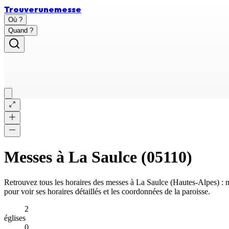
Trouver
une
messe
Où ?
Quand ?
Messes à
La Saulce
(
05110
)
Retrouvez tous les horaires des messes à
La Saulce
(
Hautes-Alpes
) :
pour voir ses horaires détaillés et les coordonnées de la paroisse.
2
églises
0