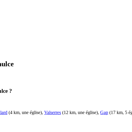
aulce
ulce ?
lard
(4 km, une église),
Valserres
(12 km, une église),
Gap
(17 km, 5 ég