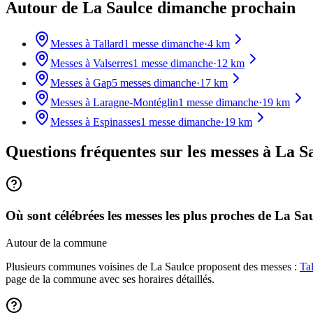
Autour de La Saulce dimanche prochain
Messes à
Tallard
1
messe dimanche
·
4
km
Messes à
Valserres
1
messe dimanche
·
12
km
Messes à
Gap
5
messes dimanche
·
17
km
Messes à
Laragne-Montéglin
1
messe dimanche
·
19
km
Messes à
Espinasses
1
messe dimanche
·
19
km
Questions fréquentes sur les messes
à La S
Où sont célébrées les messes les plus proches de La Sa
Autour de la commune
Plusieurs communes voisines de La Saulce proposent des messes :
Tal
page de la commune avec ses horaires détaillés.