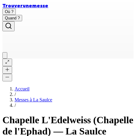
Trouver
une
messe
Où ?
Quand ?
Accueil
/
Messes à
La Saulce
/
Chapelle L'Edelweiss (Chapelle
de l'Ephad)
—
La Saulce