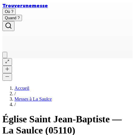
Trouver
une
messe
Où ?
Quand ?
Accueil
/
Messes à
La Saulce
/
Église Saint Jean-Baptiste
—
La Saulce
(05110)