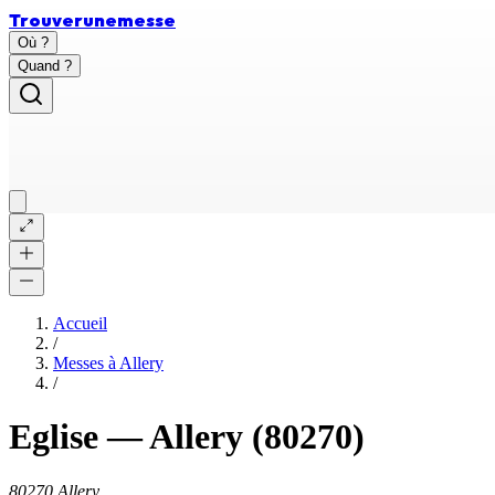
Trouver
une
messe
Où ?
Quand ?
Accueil
/
Messes à
Allery
/
Eglise
—
Allery
(80270)
80270 Allery