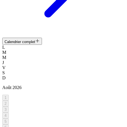
Calendrier complet
L
M
M
J
V
S
D
Août
2026
1
2
3
4
5