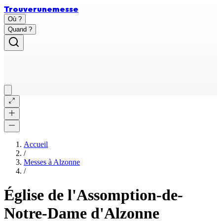
Trouver
une
messe
Où ?
Quand ?
Accueil
/
Messes à
Alzonne
/
Église de l'Assomption-de-
Notre-Dame d'Alzonne