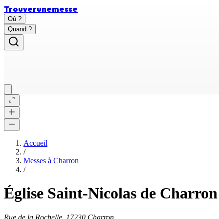
Trouver
une
messe
Où ?
Quand ?
Accueil
/
Messes à
Charron
/
Église Saint-Nicolas de Charron
Rue de la Rochelle, 17230 Charron